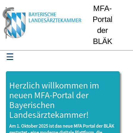
MFA-
Portal
der
Start
BLÄK
☰
Ausbildung
Ausbildungsbetriebe
Herzlich willkommen im
Ausbilder
neuen MFA-Portal der
Bayerischen
Auszubildende
Landesärztekammer!
Prüfer
Am 1. Oktober 2025 ist das neue MFA Portal der BLÄK
gestartet - eine moderne digitale Plattform, die